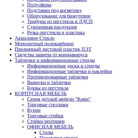
Полусферы
Подставки под косметику
Оборудование для бижутерии
Трибуны из оргстекла и ЛДСП
Сувенирная продукция
Резка оргстекла и пластика
Акриловое Стекло
Монолитный поликарбонат
Прозрачный листовой пластик ПЭТ
Средства защиты от коронавируса
Таблички и информационные стенды
Информационные доски и стенды
Информационные таблички и наклейки
Противопожарные таблички
Вывески и таблички
Буквы из оргстекла
КОРПУСНАЯ МЕБЕЛЬ
Серия детской мебели "Киви"
Торговые стеллажи
Кухни
Торговые стойки
Стойки ресепшен
ОФИСНАЯ МЕБЕЛЬ
Столы
Приставки столов