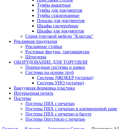
Тумбы выкатные
Тумбы для документов
Тумбы стационарные
Пеналы для документов
Шкафы гардеробные
Шкафы для документов
Серия торговой мебели "Классик"
Рекламная продукция
Рекламные стойки
Ростовые фигуры, тантамарески
Штендеры
ОБОРУДОВАНИЕ ДЛЯ ТОРГОВЛИ
Перекидные системы и рамки
Системы на основе труб
Система ДЖОКЕР (остатки)
Система УНО (остатки)
Вакуумная формовка пластика
Интерьерная печать
Постеры
Постеры ПВХ с печатью
Постеры ПВХ с печатью в алюминиевой раме
Постеры ПВХ с печатью в багете
Постеры Оргстекло с печатью
Главная
→
Каталог
→
Акриловое Стекло
→
Подставка А5