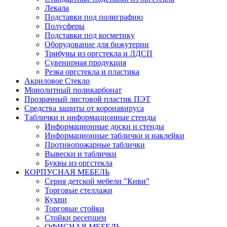
Лекала
Подставки под полиграфию
Полусферы
Подставки под косметику
Оборудование для бижутерии
Трибуны из оргстекла и ЛДСП
Сувенирная продукция
Резка оргстекла и пластика
Акриловое Стекло
Монолитный поликарбонат
Прозрачный листовой пластик ПЭТ
Средства защиты от коронавируса
Таблички и информационные стенды
Информационные доски и стенды
Информационные таблички и наклейки
Противопожарные таблички
Вывески и таблички
Буквы из оргстекла
КОРПУСНАЯ МЕБЕЛЬ
Серия детской мебели "Киви"
Торговые стеллажи
Кухни
Торговые стойки
Стойки ресепшен
ОФИСНАЯ МЕБЕЛЬ