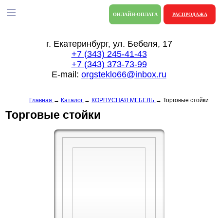
ОНЛАЙН-ОПЛАТА
РАСПРОДАЖА
г. Екатеринбург, ул. Бебеля, 17
+7 (343) 245-41-43
+7 (343) 373-73-99
E-mail:
orgsteklo66@inbox.ru
Главная
→
Каталог
→
КОРПУСНАЯ МЕБЕЛЬ
→
Торговые стойки
Торговые стойки