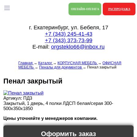
ОНЛАЙН-ОПЛАТА
РАСПРОДАЖА
г. Екатеринбург, ул. Бебеля, 17
+7 (343) 245-41-43
+7 (343) 373-73-99
E-mail:
orgsteklo66@inbox.ru
Главная
→
Каталог
→
КОРПУСНАЯ МЕБЕЛЬ
→
ОФИСНАЯ
МЕБЕЛЬ
→
Пеналы для документов
→
Пенал закрытый
Пенал закрытый
Артикул: ПД3
Закрытый, 1 дверь, 4 полки ЛДСП белая/серая 300-
500х350х1850
Цены уточняйте у менеджеров компании.
Оформить заказ