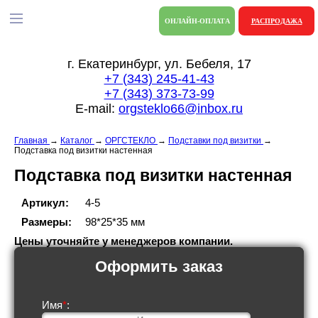
ОНЛАЙН-ОПЛАТА
РАСПРОДАЖА
г. Екатеринбург, ул. Бебеля, 17
+7 (343) 245-41-43
+7 (343) 373-73-99
E-mail:
orgsteklo66@inbox.ru
Главная
→
Каталог
→
ОРГСТЕКЛО
→
Подставки под визитки
→
Подставка под визитки настенная
Подставка под визитки настенная
Aртикул:
4-5
Размеры:
98*25*35 мм
Цены уточняйте у менеджеров компании.
Оформить заказ
Имя
*
: