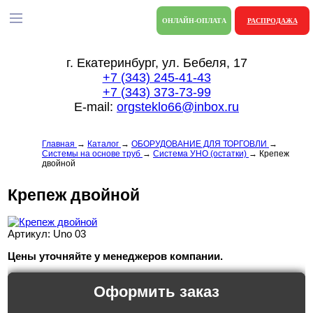
ОНЛАЙН-ОПЛАТА
РАСПРОДАЖА
г. Екатеринбург, ул. Бебеля, 17
+7 (343) 245-41-43
+7 (343) 373-73-99
E-mail:
orgsteklo66@inbox.ru
Главная
→
Каталог
→
ОБОРУДОВАНИЕ ДЛЯ ТОРГОВЛИ
→
Системы на основе труб
→
Система УНО (остатки)
→
Крепеж
двойной
Крепеж двойной
Артикул: Uno 03
Цены уточняйте у менеджеров компании.
Оформить заказ